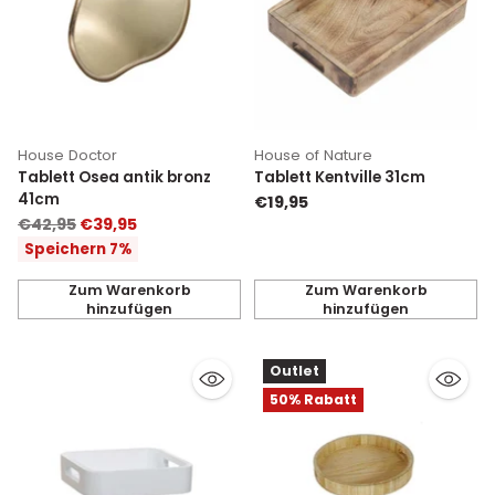
House Doctor
House of Nature
Tablett Osea antik bronz
Tablett Kentville 31cm
41cm
€19,95
Normaler
€42,95
€39,95
Preis
Speichern 7%
Zum Warenkorb
Zum Warenkorb
hinzufügen
hinzufügen
Anzahl
Anzahl
Outlet
50% Rabatt