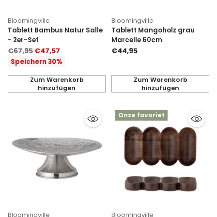
Bloomingville
Bloomingville
Tablett Bambus Natur Salle
Tablett Mangoholz grau
- 2er-Set
Marcelle 60cm
Normaler
€67,95
€47,57
€44,95
Preis
Speichern 30%
Zum Warenkorb
Zum Warenkorb
hinzufügen
hinzufügen
Anzahl
Anzahl
Onze favoriet
Bloomingville
Bloomingville