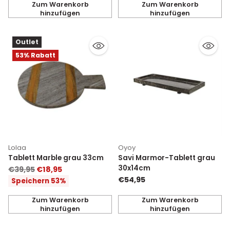
Zum Warenkorb
Zum Warenkorb
hinzufügen
hinzufügen
Anzahl
Anzahl
Outlet
53% Rabatt
Lolaa
Oyoy
Tablett Marble grau 33cm
Savi Marmor-Tablett grau
30x14cm
Normaler
€39,95
€18,95
Preis
€54,95
Speichern 53%
Zum Warenkorb
Zum Warenkorb
hinzufügen
hinzufügen
Anzahl
Anzahl