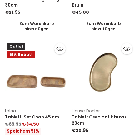
30cm
Bruin
€21,95
€45,00
Zum Warenkorb
Zum Warenkorb
hinzufügen
hinzufügen
Anzahl
Anzahl
Outlet
51% Rabatt
Lolaa
House Doctor
Tablett-Set Chan 45 cm
Tablett Osea antik bronz
28cm
Normaler
€69,95
€34,50
Preis
€20,95
Speichern 51%