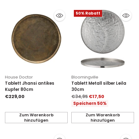
50% Rabatt
House Doctor
Bloomingville
Tablett Jhansi antikes
Tablett Metall silber Leila
Kupfer 80cm
30cm
Normaler
€229,00
€34,95
€17,50
Preis
Speichern 50%
Zum Warenkorb
Zum Warenkorb
hinzufügen
hinzufügen
Anzahl
Anzahl