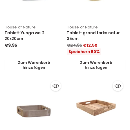
House of Nature
House of Nature
Tablett Yunga weiß
Tablett grand forks natur
20x20cm
35cm
Normaler
€9,95
€24,95
€12,50
Preis
Speichern 50%
Zum Warenkorb
Zum Warenkorb
hinzufügen
hinzufügen
Anzahl
Anzahl