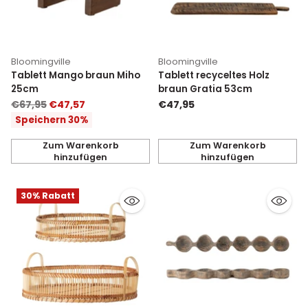
Bloomingville
Bloomingville
Tablett Mango braun Miho
Tablett recyceltes Holz
25cm
braun Gratia 53cm
Normaler
€67,95
€47,57
€47,95
Preis
Speichern 30%
Zum Warenkorb
Zum Warenkorb
hinzufügen
hinzufügen
Anzahl
Anzahl
30% Rabatt