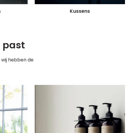
n
Kussens
u past
, wij hebben de