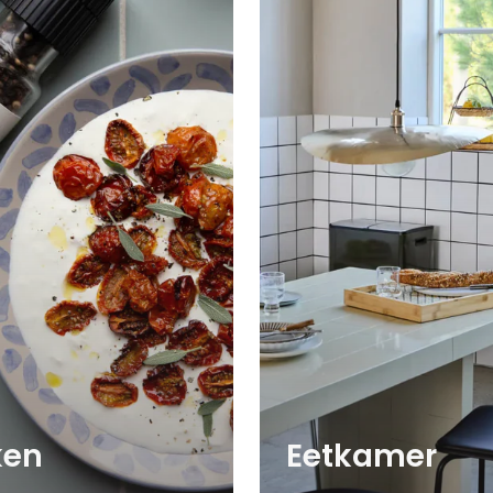
ken
Eetkamer