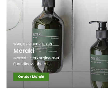
SOUL, CREATIVITY & LOVE
Meraki
Meraki – verzorging met
Scandinavische rust
Ontdek Meraki