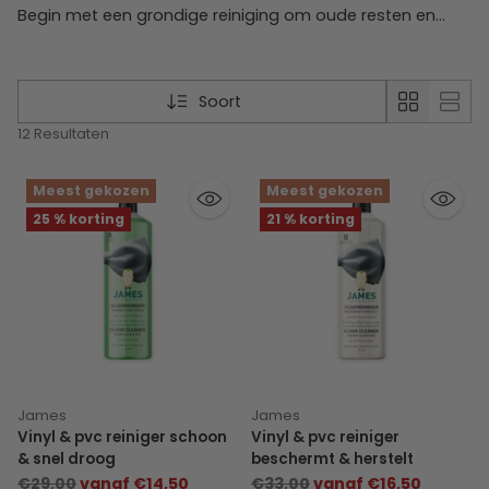
Begin met een grondige reiniging om oude resten en
vastzittend vuil te verwijderen. Breng daarna een
beschermend product aan en stap vervolgens over op
regelmatig, mild onderhoud.
Soort
12 Resultaten
Meest gekozen
Meest gekozen
25 % korting
21 % korting
James
James
Vinyl & pvc reiniger schoon
Vinyl & pvc reiniger
& snel droog
beschermt & herstelt
Normale
Normale
€29,00
vanaf €14,50
€33,00
vanaf €16,50