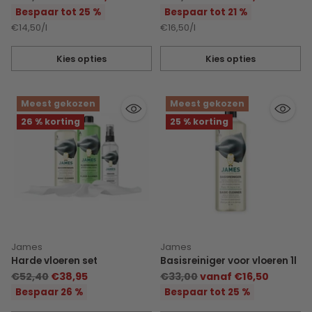
prijs
prijs
Bespaar tot 25 %
Bespaar tot 21 %
Eenheidsprijs
per
Eenheidsprijs
per
€14,50
/
l
€16,50
/
l
Kies opties
Kies opties
Hoeveelheid
Hoeveelheid
Meest gekozen
Meest gekozen
26 % korting
25 % korting
James
James
Harde vloeren set
Basisreiniger voor vloeren 1l
Normale
Normale
€52,40
€38,95
€33,00
vanaf €16,50
prijs
prijs
Bespaar 26 %
Bespaar tot 25 %