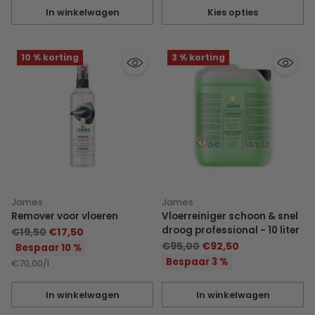
In winkelwagen
Kies opties
Hoeveelheid
Hoeveelheid
10 % korting
3 % korting
James
James
Remover voor vloeren
Vloerreiniger schoon & snel
droog professional - 10 liter
Normale
€19,50
€17,50
Normale
prijs
€95,00
€92,50
Bespaar 10 %
prijs
Bespaar 3 %
Eenheidsprijs
per
€70,00
/
l
In winkelwagen
In winkelwagen
Hoeveelheid
Hoeveelheid