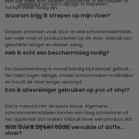
keer per week licht dweilen voldoende. In een keuken of
vloerkleed
om extra slijtage te beperken.
hal kan vaker nodig zijn.
Waarom krijg ik strepen op mijn vloer?
Strepen ontstaan vaak door te veel schoonmaakmiddel,
een vuile mop of productresten op de vloer. Gebruik een
geschikte reiniger en doseer zuinig.
Heb ik echt een beschermlaag nodig?
Een beschermlaag is vooral handig bij intensief gebruik.
Het helpt tegen slijtage, maakt schoonmaken makkelijker
en houdt de vloer langer verzorgd.
Kan ik allesreiniger gebruiken op pvc of vinyl?
Dat is meestal niet de beste keuze. Algemene
schoonmaakmiddelen kunnen een laag achterlaten of
het oppervlak dof maken. Gebruik liever een product dat
voor dit type vloer is bedoeld.
Wat doe ik bij een oude, vervuilde of doffe
vloer?