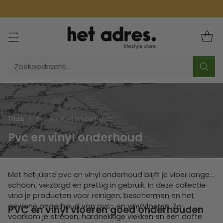
Zoekopdracht…
Thuis
Pvc en vinyl onderhoud
Pvc en vinyl onderhoud
Met het juiste pvc en vinyl onderhoud blijft je vloer langer
schoon, verzorgd en prettig in gebruik. In deze collectie
vind je producten voor reinigen, beschermen en het
gewone onderhoud van pvc- en vinylvloeren. Zo
PVC en vinyl vloeren goed onderhouden
voorkom je strepen, hardnekkige vlekken en een doffe