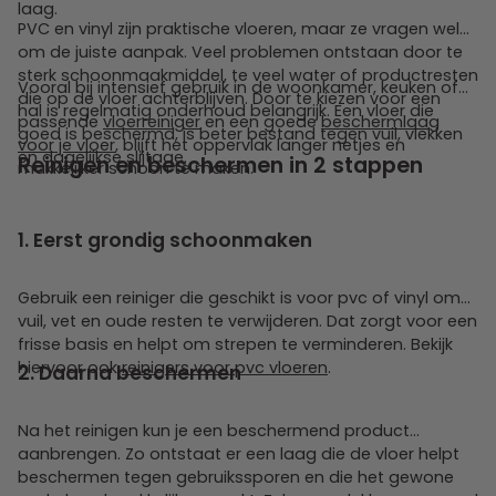
laag.
PVC en vinyl zijn praktische vloeren, maar ze vragen wel
om de juiste aanpak. Veel problemen ontstaan door te
sterk schoonmaakmiddel, te veel water of productresten
Vooral bij intensief gebruik in de woonkamer, keuken of
die op de vloer achterblijven. Door te kiezen voor een
hal is regelmatig onderhoud belangrijk. Een vloer die
passende
vloerreiniger
en een goede
beschermlaag
goed is beschermd, is beter bestand tegen vuil, vlekken
voor je vloer
, blijft het oppervlak langer netjes en
en dagelijkse slijtage.
Reinigen en beschermen in 2 stappen
makkelijker schoon te maken.
1. Eerst grondig schoonmaken
Gebruik een reiniger die geschikt is voor pvc of vinyl om
vuil, vet en oude resten te verwijderen. Dat zorgt voor een
frisse basis en helpt om strepen te verminderen. Bekijk
hiervoor ook
reinigers voor pvc vloeren
.
2. Daarna beschermen
Na het reinigen kun je een beschermend product
aanbrengen. Zo ontstaat er een laag die de vloer helpt
beschermen tegen gebruikssporen en die het gewone