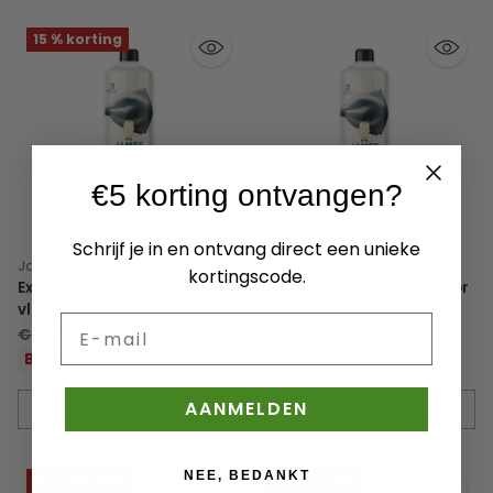
15 % korting
€5 korting ontvangen?
Schrijf je in en ontvang direct een unieke
James
James
kortingscode.
Extra mat bescherming voor
Zijdemat bescherming voor
vloeren 1l
vloeren 1l
E-mail
Normale
€23,50
€19,95
€19,50
prijs
Bespaar 15 %
AANMELDEN
In winkelwagen
In winkelwagen
Hoeveelheid
Hoeveelheid
NEE, BEDANKT
27 % korting
12 % korting