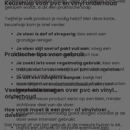
onderhoud makkelijker maakt. Zeker op plekken waar veel
Keuzehulp voor pvc en vinyl onderhoud
gelopen wordt, is dit een praktische stap.
Twijfel je welk product je nodig hebt? Met deze korte
keuzehulp kom je snel verder:
Je vloer is dof of streperig:
kies eerst een
grondige reiniger.
Je vloer slijt snel of pakt vuil aan:
voeg een
Praktische tips voor gebruik
beschermend onderhoudsproduct toe.
Je zoekt iets voor regelmatig gebruik:
kies een
mild product voor wekelijks of periodiek onderhoud.
Gebruik niet te veel water. Een licht vochtige doek
of mop is vaak genoeg.
Je wilt een complete aanpak:
bekijk het
assortiment voor
vloeronderhoud
of alle producten
Werk altijd met een schoon dweilsysteem om
Veelgestelde vragen over pvc en vinyl
binnen
onderhoud
.
strepen te voorkomen.
onderhoud
Test een nieuw product eerst op een klein, minder
zichtbaar deel van de vloer.
Hoe vaak moet ik een pvc- of vinylvloer
Laat een beschermlaag goed drogen voordat je de
dweilen?
vloer weer intensief gebruikt.
Dat hangt af van het gebruik. In de meeste huizen is één
Leg bij een zithoek of eettafel eventueel
een