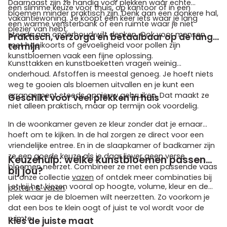
Daarnaast zijn ze handig voor plekken waar echte
een slimme keuze voor thuis, op kantoor of in een
bloemen minder praktisch zijn. Denk aan een donkere hal,
vakantiewoning. Je koopt één keer iets waar je lang
een warme vensterbank of een ruimte waar je niet
plezier van hebt.
steeds aan onderhoud wilt denken. Ook voor mensen
Praktisch, verzorgd en betaalbaar op de lange
met hooikoorts of gevoeligheid voor pollen zijn
termijn
kunstbloemen vaak een fijne oplossing.
Kunsttakken en kunstboeketten vragen weinig
onderhoud. Afstoffen is meestal genoeg. Je hoeft niets
weg te gooien als bloemen uitvallen en je kunt een
arrangement steeds opnieuw gebruiken. Dat maakt ze
Geschikt voor veel plekken in huis
niet alleen praktisch, maar op termijn ook voordelig.
In de woonkamer geven ze kleur zonder dat je ernaar
hoeft om te kijken. In de hal zorgen ze direct voor een
vriendelijke entree. En in de slaapkamer of badkamer zijn
ze een goede keuze als je daar liever geen verse
Keuzehulp: welke kunstbloemen passen
bloemen neerzet. Combineer ze met een passende vaas
bij jou?
uit onze collectie
vazen
of ontdek meer combinaties bij
Let bij het kiezen vooral op hoogte, volume, kleur en de
potten & vazen
.
plek waar je de bloemen wilt neerzetten. Zo voorkom je
dat een bos te klein oogt of juist te vol wordt voor de
ruimte.
Kies de juiste maat