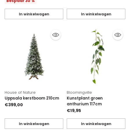
prijs
Bespaar 30 %
In winkelwagen
In winkelwagen
Hoeveelheid
Hoeveelheid
House of Nature
Bloomingville
Uppsala kerstboom 210cm
Kunstplant groen
anthurium 117cm
€399,00
€19,95
In winkelwagen
In winkelwagen
Hoeveelheid
Hoeveelheid