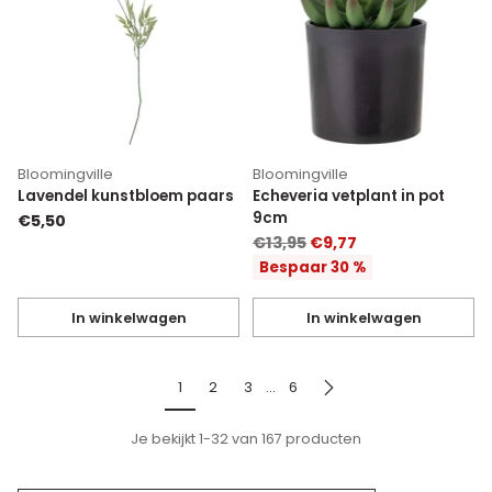
Bloomingville
Bloomingville
Lavendel kunstbloem paars
Echeveria vetplant in pot
9cm
€5,50
Normale
€13,95
€9,77
prijs
Bespaar 30 %
In winkelwagen
In winkelwagen
Hoeveelheid
Hoeveelheid
1
2
3
…
6
Je bekijkt 1-32 van 167 producten