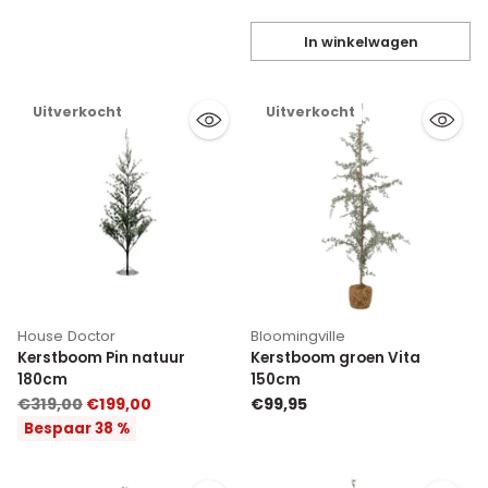
In winkelwagen
Hoeveelheid
Uitverkocht
Uitverkocht
House Doctor
Bloomingville
Kerstboom Pin natuur
Kerstboom groen Vita
180cm
150cm
Normale
€319,00
€199,00
€99,95
prijs
Bespaar 38 %