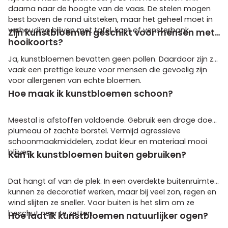
daarna naar de hoogte van de vaas. De stelen mogen
best boven de rand uitsteken, maar het geheel moet in
verhouding blijven met tafel, kast of vensterbank.
Zijn kunstbloemen geschikt voor mensen met
hooikoorts?
Ja, kunstbloemen bevatten geen pollen. Daardoor zijn ze
vaak een prettige keuze voor mensen die gevoelig zijn
voor allergenen van echte bloemen.
Hoe maak ik kunstbloemen schoon?
Meestal is afstoffen voldoende. Gebruik een droge doek,
plumeau of zachte borstel. Vermijd agressieve
schoonmaakmiddelen, zodat kleur en materiaal mooi
blijven.
Kan ik kunstbloemen buiten gebruiken?
Dat hangt af van de plek. In een overdekte buitenruimte
kunnen ze decoratief werken, maar bij veel zon, regen en
wind slijten ze sneller. Voor buiten is het slim om ze
beschut neer te zetten.
Hoe laat ik kunstbloemen natuurlijker ogen?