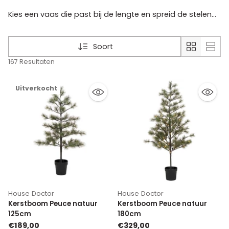
Kies een vaas die past bij de lengte en spreid de stelen
losjes uit. Combineer verschillende hoogtes en voeg
eventueel wat groen toe. Zo krijgt het arrangement meer
diepte en een minder strak effect.
Soort
167 Resultaten
Uitverkocht
House Doctor
House Doctor
Kerstboom Peuce natuur
Kerstboom Peuce natuur
125cm
180cm
€189,00
€329,00