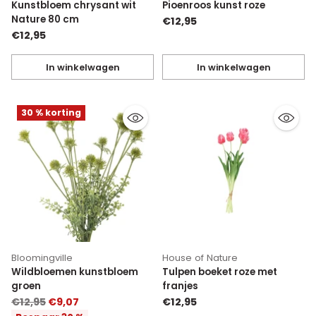
Kunstbloem chrysant wit
Pioenroos kunst roze
Nature 80 cm
€12,95
€12,95
In winkelwagen
In winkelwagen
Hoeveelheid
Hoeveelheid
30 % korting
Bloomingville
House of Nature
Wildbloemen kunstbloem
Tulpen boeket roze met
groen
franjes
Normale
€12,95
€9,07
€12,95