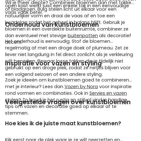
Wil je meer diepte? Combineer bloemen dan met takken
open kast werkt juist een enkele tak in een eenvoudige
of bladgroen. Buig stelen licht uit elkaar voor een
vaas vaak beter.
natuurlijker vorm en draai de vaas af en toe een
kwartslag zodat het geheel in balans blijft. Gebruik je
Onderhoud van kunstbloemen
bloemen in een overdekte buitenruimte, combineer ze
dan eventueel met stevige
buitenpotten
als decoratief
Het onderhoud is eenvoudig. Stof de bloemen
accent.
regelmatig af met een droge doek of plumeau. Zet ze
liever niet langdurig in fel direct zonlicht als je verkleuring
wilt beperken. Bewaar losse takken die je tijdelijk niet
Inspiratie voor vazen en styling
gebruikt op een droge plek, zodat ze netjes blijven voor
een volgend seizoen of een andere styling.
Zoek je ideeën om kunstbloemen goed te combineren
met je interieur? Lees dan
Vazen by Nora
voor inspiratie
rond vormen en combinaties. Ook in
Servies en vazen
stylen? Zo houd je het rustig en stijlvol
vind je handige
Veelgestelde vragen over kunstbloemen
tips om vazen en decoratie goed op elkaar af te
stemmen.
Hoe kies ik de juiste maat kunstbloemen?
Kijk eerst naar de plek waar je ze wilt neerzetten en