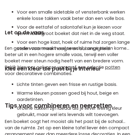
Voor een smalle sidetable of vensterbank werken
enkele losse takken vaak beter dan een volle bos.
Voor de eettafel of salontafel kun je kiezen voor
Let op de vaas
een middelgroot boeket dat niet in de weg staat.
Voor een hoge kast, hoek of ruime hal zorgen lange
Een goede vaas maakt veel verschil. Lange stelen komen
stelen voor meer hoogte en aanwezigheid.
beter uit in een hogere smalle vaas, terwijl een voller
boeket meer steun nodig heeft van een bredere vorm.
Bekijk hiervoor ook onze
vazen
of een selectie
potten
Kies een kleur die past bij je interieur
voor decoratieve combinaties.
Lichte tinten geven een frisse en rustige basis.
Warme kleuren passen goed bij hout, beige en
aardetinten.
Tips voor combineren en neerzetten
Groene takken zijn ideaal als je liever weinig kleur
gebruikt, maar wel iets levends wilt toevoegen.
Een boeket oogt het mooist als het past bij de schaal
van de ruimte. Zet op een kleine tafel liever één compact
arrangement neer dan meerdere losse decoraties. In een