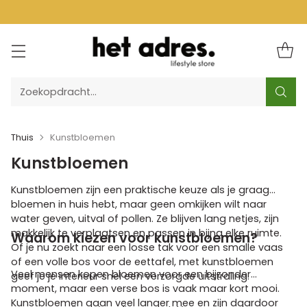
Zoekopdracht…
Thuis
Kunstbloemen
Kunstbloemen
Kunstbloemen zijn een praktische keuze als je graag
bloemen in huis hebt, maar geen omkijken wilt naar
water geven, uitval of pollen. Ze blijven lang netjes, zijn
makkelijk te verplaatsen en passen in bijna elke ruimte.
Waarom kiezen voor kunstbloemen?
Of je nu zoekt naar een losse tak voor een smalle vaas
of een volle bos voor de eettafel, met kunstbloemen
Veel mensen kopen bloemen voor een bijzonder
geef je je interieur snel een verzorgde uitstraling.
moment, maar een verse bos is vaak maar kort mooi.
Kunstbloemen gaan veel langer mee en zijn daardoor