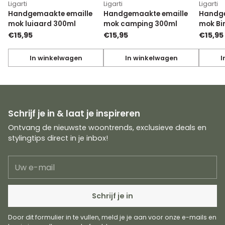
Ligarti
Ligarti
Ligarti
Handgemaakte emaille
Handgemaakte emaille
Handge
mok luiaard 300ml
mok camping 300ml
mok Bi
€15,95
€15,95
€15,95
In winkelwagen
In winkelwagen
I
Hoeveelheid
Hoeveelheid
Hoevee
Schrijf je in & laat je inspireren
Ontvang de nieuwste woontrends, exclusieve deals en
stylingtips direct in je inbox!
Uw
e-
mail
Schrijf je in
Door dit formulier in te vullen, meld je je aan voor onze e-mails en