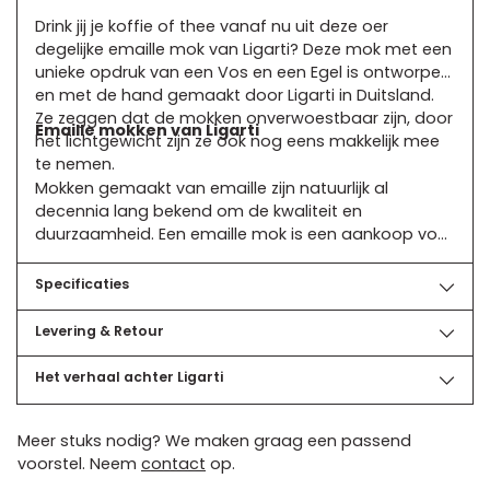
uw
Drink jij je koffie of thee vanaf nu uit deze oer
winkelwagen
degelijke emaille mok van Ligarti? Deze mok met een
unieke opdruk van een Vos en een Egel is ontworpen
en met de hand gemaakt door Ligarti in Duitsland.
Ze zeggen dat de mokken onverwoestbaar zijn, door
Emaille mokken van Ligarti
het lichtgewicht zijn ze ook nog eens makkelijk mee
te nemen.
Mokken gemaakt van emaille zijn natuurlijk al
decennia lang bekend om de kwaliteit en
duurzaamheid. Een emaille mok is een aankoop voor
jarenlang plezier en slijt niet snel. De mokken zijn er in
verschillende opdrukken, voor ieder wat wils dus.
Specificaties
Levering & Retour
Het verhaal achter Ligarti
Meer stuks nodig? We maken graag een passend
voorstel. Neem
contact
op.