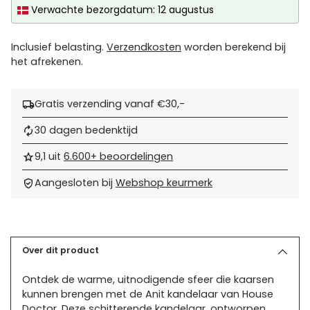
Verwachte bezorgdatum: 12 augustus
Inclusief belasting.
Verzendkosten
worden berekend bij
het afrekenen.
Gratis verzending vanaf €30,-
30 dagen bedenktijd
9,1 uit
6.600+ beoordelingen
Aangesloten bij
Webshop keurmerk
Product
toevoegen
aan
Over dit product
uw
Ontdek de warme, uitnodigende sfeer die kaarsen
winkelwagen
kunnen brengen met de Anit kandelaar van House
Doctor. Deze schitterende kandelaar, ontworpen