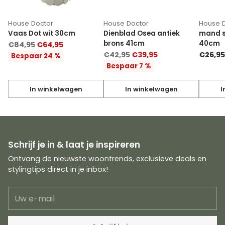
House Doctor
House Doctor
House 
Vaas Dot wit 30cm
Dienblad Osea antiek
mand s
brons 41cm
40cm
Normale
€84,95
€64,95
Normale
prijs
€42,95
€39,95
€26,95
Bespaar 24 %
prijs
Bespaar 7 %
In winkelwagen
In winkelwagen
I
Hoeveelheid
Hoeveelheid
Hoevee
Schrijf je in & laat je inspireren
Ontvang de nieuwste woontrends, exclusieve deals en
stylingtips direct in je inbox!
Uw
e-
mail