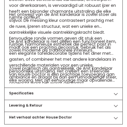
voor dinerkaarsen, is vervaardigd uit robuust ijzer en
heeft een bijzonder charmante uitstraling die elke
Het ontwerp van de Anit kandelaar is zowel stoer als
ruimte opfleurt.
stijlvol. De messing kleur contrasteert prachtig met
de ruwe, ijzeren structuur, wat een unieke en
aantrekkelijke visuele aantrekkingskracht biedt.
Eenvoudige ronde vormen geven dit stuk een
De Anit kandelaar is niet alleen een functioneel item,
rustige, harmonieuze esthetiek die perfect past in
maar ook een prachtig decorstuk. Gebruik het als
zowel moderne als traditionele interieurs.
een elegante tafeldecoratie tijdens het diner met
gasten, of combineer het met andere kandelaars in
verschillende materialen voor een unieke,
Zowel praktisch als aantrekkelijk, de Anit kandelaar
persoonlijke uitstraling. Het creëert een sfeervolle
van House Doctor is een prachtige toevoeging aan
ambiance en draagt ​​bij aan een uitnodigende sfeer,
elke woning. Met zijn eenvoudige maar opvallende
ongeacht waar het wordt geplaatst.
ontwerp en zijn vermogen om een warme, gezellige
sfeer te creëren, is het de perfecte keuze voor elke
Specificaties
kaarsliefhebber.
Levering & Retour
Het verhaal achter House Doctor