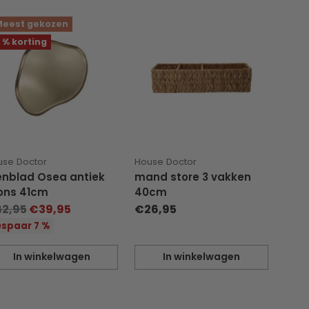
eest gekozen
 % korting
use Doctor
House Doctor
enblad Osea antiek
mand store 3 vakken
ons 41cm
40cm
rmale
2,95
€39,95
€26,95
js
spaar 7 %
In winkelwagen
In winkelwagen
eveelheid
Hoeveelheid