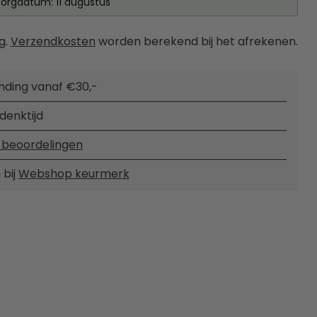
orgdatum: 11 augustus
g.
Verzendkosten
worden berekend bij het afrekenen.
nding vanaf €30,-
denktijd
 beoordelingen
 bij
Webshop keurmerk