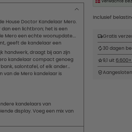
Verwachte bez
Inclusief belastin
t de House Doctor Kandelaar Mero.
an een lichtbron; het is een
s de Mero een echte woonupdate.
Gratis verze
jnt, geeft de kandelaar een
30 dagen be
 handwerk, draagt bij aan zijn
Mero kandelaar compact genoeg
9,1 uit
6.600+
ank, salontafel, of elk ander
Aangesloten
gn van de Mero kandelaar is
Product
toevoegen
aan
ndere kandelaars van
uw
iende display. Voeg een mix van
winkelwagen