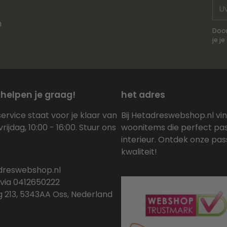
Uw
e-
n
mai
Door
je j
 helpen je graag!
het adres
ervice staat voor je klaar van
Bij Hetadreswebshop.nl vind 
ijdag, 10:00 - 16:00. Stuur ons
woonitems die perfect pas
interieur. Ontdek onze pas
kwaliteit!
dreswebshop.nl
via 0412650222
213, 5343AA Oss, Nederland