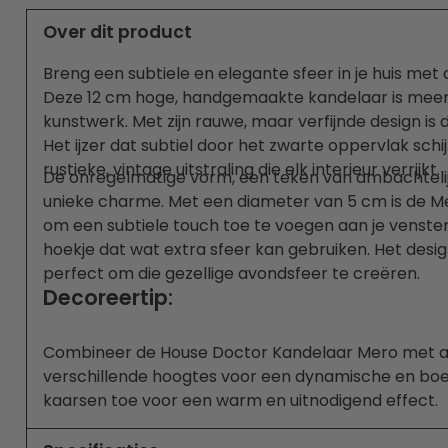
Over dit product
Breng een subtiele en elegante sfeer in je huis me
Deze 12 cm hoge, handgemaakte kandelaar is meer d
kunstwerk. Met zijn rauwe, maar verfijnde design i
Het ijzer dat subtiel door het zwarte oppervlak schi
rustieke, vintage uitstraling die elk interieur verrijkt.
De onregelmatige vorm, een teken van ambachtelijk
unieke charme. Met een diameter van 5 cm is de 
om een subtiele touch toe te voegen aan je vensterb
hoekje dat wat extra sfeer kan gebruiken. Het desi
perfect om die gezellige avondsfeer te creëren.
Decoreertip:
Combineer de House Doctor Kandelaar Mero met a
verschillende hoogtes voor een dynamische en boe
kaarsen toe voor een warm en uitnodigend effect.