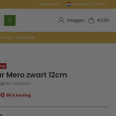
Nederlands
Nederland (EUR €)
Taal
Munteenheid
Inloggen
€0,00
rhoud
Inspiratie
ing
r Mero zwart 12cm
tor
SKU: 206202022
00
68 % korting
g