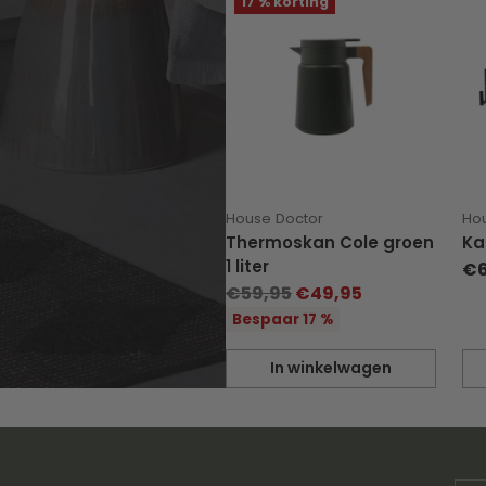
17 % korting
House Doctor
Ho
Thermoskan Cole groen
Ka
1 liter
€6
Normale
€59,95
€49,95
prijs
Bespaar 17 %
In winkelwagen
Hoeveelheid
Ho