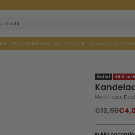
pdracht…
tes
Woonstijlen
Merken
Meubels
Accessoires
Onde
Outlet
68 % kort
Kandelaa
Merk
House Doc
€12,50
€4,
Normale
prijs
In één oogopsla