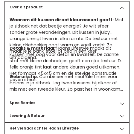
toevoegen
aan
Over dit product
uw
Waarom dit kussen direct kleuraccent geeft:
Mist
winkelwagen
je zithoek net dat beetje energie? Je wilt sfeer
zonder grote veranderingen. Dit kussen in juicy
orange brengt leven in elke ruimte. De textuur met
kleine driehoekjes oogt warm en voelt zacht. Zo
Details & materiaal:
Haans Lifestyle maakt dit
maak je je bank, stoel of bed in één keer
kussen met oog voor detail en kwaliteit. De zachte
uitnodigend.
stof met kleine driehoekjes geeft een rijke textuur. De
felle oranje tint laat andere kleuren goed uitkomen.
Het formaat 45x45 cm en de stevige constructie
Gebruikstip:
Combineer met neutrale tinten voor
geven steun.
balans in je zithoek. Leg twee kussens bij elkaar of
mix met een tweede kleur. Zo past het in woonkamer
slaapkamer of studeerkamer.
Specificaties
Levering & Retour
Het verhaal achter Haans Lifestyle