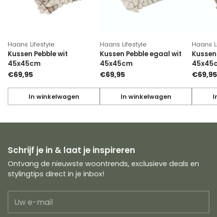
Haans Lifestyle
Haans Lifestyle
Haans Li
Kussen Pebble wit
Kussen Pebble egaal wit
Kussen
45x45cm
45x45cm
45x45
€69,95
€69,95
€69,95
In winkelwagen
In winkelwagen
I
Hoeveelheid
Hoeveelheid
Hoevee
Schrijf je in & laat je inspireren
Ontvang de nieuwste woontrends, exclusieve deals en
stylingtips direct in je inbox!
Uw
e-
mail