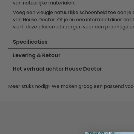
van natuurlijke materialen.
Voeg een vleugje natuurlijke schoonheid toe aan je
van House Doctor. Of je nu een informeel diner heb
viert, deze placemats zorgen voor een prachtige e
maaltijden. Maak van elke maaltijd een bijzondere 
placemats.
Specificaties
Levering & Retour
Het verhaal achter House Doctor
Meer stuks nodig? We maken graag een passend voo