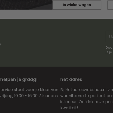
In winkelwagen
Hoeveelheid
Ho
Uw
e-
n
mai
Door
je j
 helpen je graag!
het adres
ervice staat voor je klaar van
Bij Hetadreswebshop.nl vind 
ijdag, 10:00 - 16:00. Stuur ons
woonitems die perfect pas
interieur. Ontdek onze pas
kwaliteit!