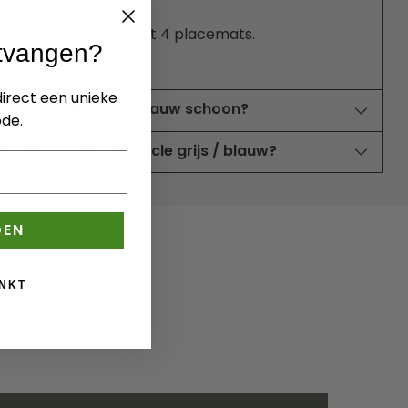
rijs / blauw bestaat uit 4 placemats.
ntvangen?
 direct een unieke
mats Circle grijs / blauw schoon?
de.
e set placemats Circle grijs / blauw?
DEN
NKT