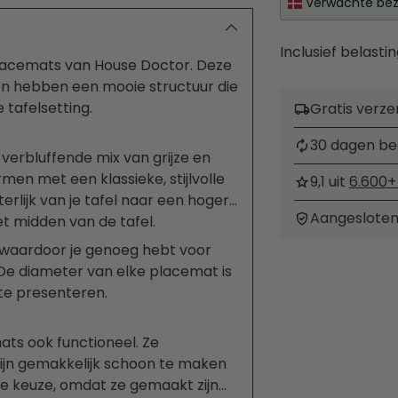
Verwachte bez
Inclusief belastin
placemats van House Doctor. Deze
n hebben een mooie structuur die
 tafelsetting.
Gratis verze
30 dagen be
erbluffende mix van grijze en
men met een klassieke, stijlvolle
9,1 uit
6.600+
erlijk van je tafel naar een hoger
Aangesloten
et midden van de tafel.
 waardoor je genoeg hebt voor
Product
 De diameter van elke placemat is
toevoegen
 te presenteren.
aan
uw
ats ook functioneel. Ze
winkelwagen
zijn gemakkelijk schoon te maken
jke keuze, omdat ze gemaakt zijn