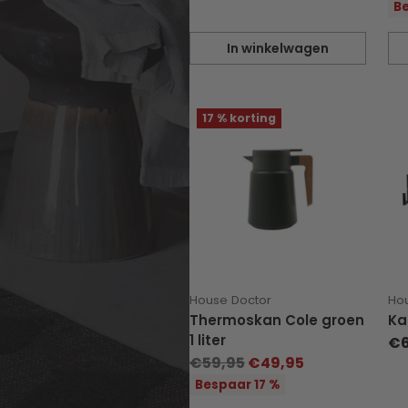
pri
Be
In winkelwagen
Hoeveelheid
Ho
17 % korting
House Doctor
Ho
Thermoskan Cole groen
Ka
1 liter
€6
Normale
€59,95
€49,95
prijs
Bespaar 17 %