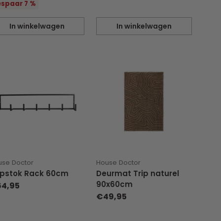
js
spaar 7 %
In winkelwagen
In winkelwagen
eveelheid
Hoeveelheid
use Doctor
House Doctor
pstok Rack 60cm
Deurmat Trip naturel
90x60cm
4,95
€49,95