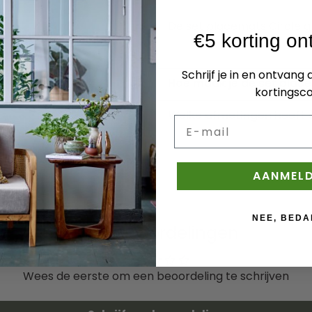
De set
placemats
Circle g
/ blauw - 4 stuks
€5 korting o
Schrijf je in en ontvang
Hoe maak je de set place
kortingsco
Welke afmetingen heeft d
E-mail
AANMEL
NEE, BEDA
Klantbeoordelingen
Wees de eerste om een beoordeling te schrijven