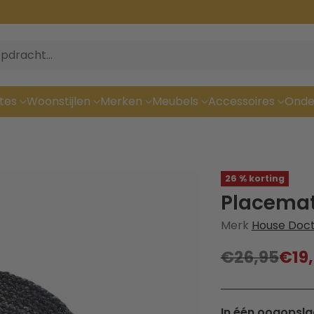
pdracht…
tes
Woonstijlen
Merken
Meubels
Accessoires
Onde
26 % korting
Placemat 
Merk
House Doc
€26,95
€19
Normale
prijs
In één oogopsla