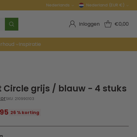
Nederlands
Nederland (EUR €)
Taal
Munteenheid
Inloggen
€0,00
rhoud
Inspiratie
Circle grijs / blauw - 4 stuks
tor
SKU: 210990103
,95
26 % korting
g