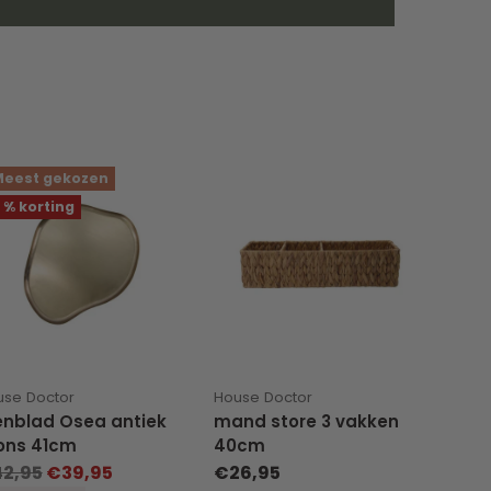
eest gekozen
 % korting
use Doctor
House Doctor
enblad Osea antiek
mand store 3 vakken
ons 41cm
40cm
rmale
2,95
€39,95
€26,95