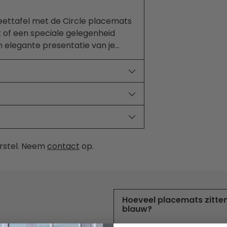
 eettafel met de Circle placemats
t of een speciale gelegenheid
n elegante presentatie van je
ervaring met deze prachtige
rstel. Neem
contact
op.
Hoeveel placemats zitten 
blauw?