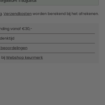
orgdatum: 11 augustus
g.
Verzendkosten
worden berekend bij het afrekenen.
nding vanaf €30,-
denktijd
 beoordelingen
 bij
Webshop keurmerk