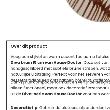
Over dit product
Voeg een stijlvol en warm accent toe aan je tafels
Diva bruin 15 cm van House Doctor
. Deze set van
handgeschilderd met subtiele bruine strepen, wat 
natuurlijke uitstraling. Perfect voor het serveren va
desserts tijdens een ontspannen borrel of koffiem
Dankzij hun compacte formaat en verfijnde design z
alleen functioneel, maar ook decoratief inzetbaar
uit de
Diva-serie van House Doctor
voor een warm
Decoratietip:
Gebruik de plateaus als onderdeel v