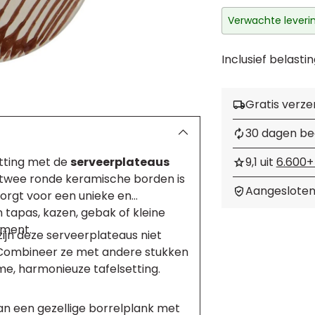
Verwachte leverin
Inclusief belastin
Gratis verze
30 dagen be
etting met de
serveerplateaus
9,1 uit
6.600+
 twee ronde keramische borden is
Aangesloten
zorgt voor een unieke en
n tapas, kazen, gebak of kleine
oment.
Product
ijn deze serveerplateaus niet
toevoegen
. Combineer ze met andere stukken
aan
e, harmonieuze tafelsetting.
uw
winkelwagen
an een gezellige borrelplank met