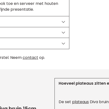
nlook toe en serveer met houten
fijnde presentatie.
rstel. Neem
contact
op.
Hoeveel plateaus zitten e
De set
plateaus
Diva bruin
iva bruin 15cm