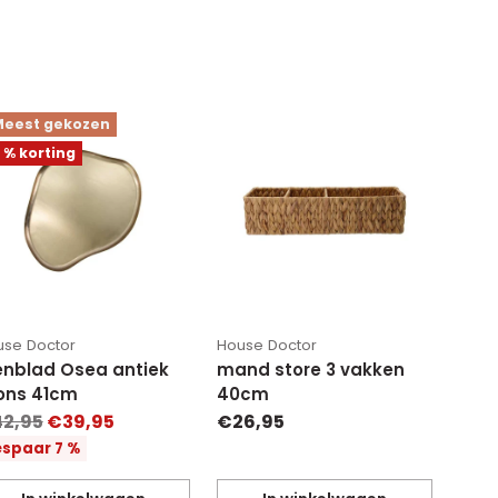
eest gekozen
 % korting
use Doctor
House Doctor
enblad Osea antiek
mand store 3 vakken
ons 41cm
40cm
rmale
2,95
€39,95
€26,95
js
spaar 7 %