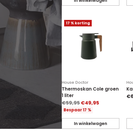
In winkelwagen
Hoeveelheid
Ho
17 % korting
House Doctor
Ho
Thermoskan Cole groen
Ka
1 liter
€6
Normale
€59,95
€49,95
prijs
Bespaar 17 %
In winkelwagen
Hoeveelheid
Ho