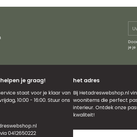
Uw
e-
n
mai
Door
je j
 helpen je graag!
het adres
ervice staat voor je klaar van
Bij Hetadreswebshop.nl vind 
ijdag, 10:00 - 16:00. Stuur ons
woonitems die perfect pas
interieur. Ontdek onze pas
kwaliteit!
dreswebshop.nl
via 0412650222