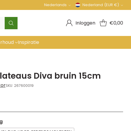
Nederlands
Nederland (EUR €)
Taal
Munteenheid
Inloggen
€0,00
rhoud
Inspiratie
plateaus Diva bruin 15cm
tor
SKU: 267600019
g