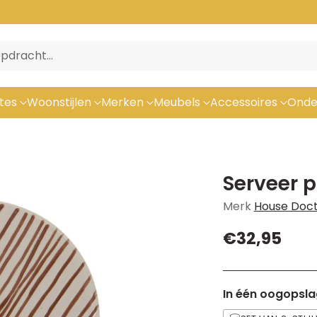
pdracht…
tes
Woonstijlen
Merken
Meubels
Accessoires
Onde
Serveer 
Merk
House Doc
€32,95
Normale
prijs
In één oogopsla