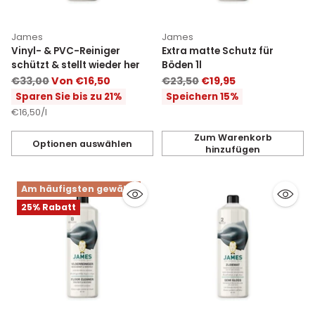
James
James
Vinyl- & PVC-Reiniger
Extra matte Schutz für
schützt & stellt wieder her
Böden 1l
Normaler
Normaler
€33,00
Von €16,50
€23,50
€19,95
Preis
Preis
Sparen Sie bis zu 21%
Speichern 15%
Stückpreis
pro
€16,50
/
l
Zum Warenkorb
Optionen auswählen
hinzufügen
Anzahl
Anzahl
Am häufigsten gewählt
25% Rabatt