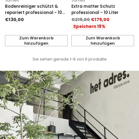
James
James
Bodenreiniger schützt &
Extra matter Schutz
repariert professional - 10
professional - 10 Liter
Liter
Normaler
€130,00
€215,00
€175,00
Preis
Speichern 19%
Zum Warenkorb
Zum Warenkorb
hinzufügen
hinzufügen
Anzahl
Anzahl
Sie sehen gerade 1-6 von 6 produkte