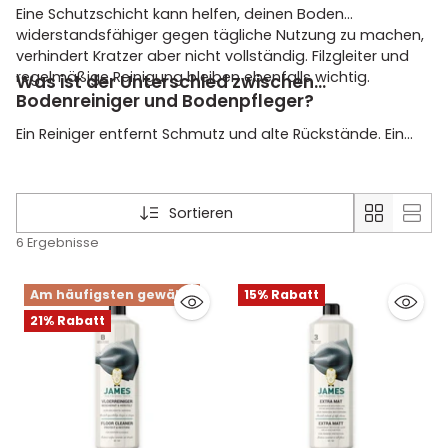
Eine Schutzschicht kann helfen, deinen Boden
widerstandsfähiger gegen tägliche Nutzung zu machen,
verhindert Kratzer aber nicht vollständig. Filzgleiter und
regelmäßige Reinigung bleiben ebenfalls wichtig.
Was ist der Unterschied zwischen
Bodenreiniger und Bodenpfleger?
Ein Reiniger entfernt Schmutz und alte Rückstände. Ein
Bodenpfleger legt danach eine pflegende oder
schützende Schicht auf den Boden. Für das beste
Ergebnis verwendest du diese Produkte nacheinander.
Sortieren
6 Ergebnisse
Am häufigsten gewählt
15% Rabatt
21% Rabatt