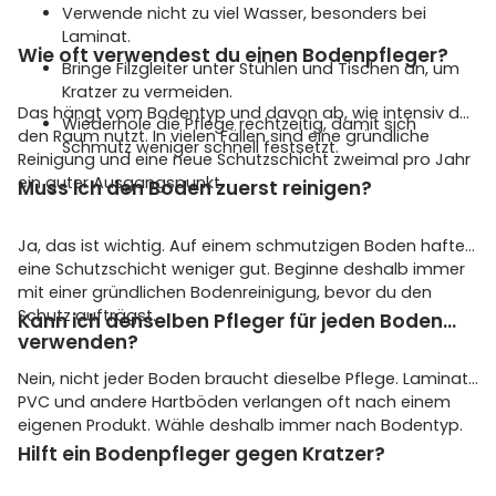
Verwende nicht zu viel Wasser, besonders bei
Laminat.
Wie oft verwendest du einen Bodenpfleger?
Bringe Filzgleiter unter Stühlen und Tischen an, um
Kratzer zu vermeiden.
Das hängt vom Bodentyp und davon ab, wie intensiv du
Wiederhole die Pflege rechtzeitig, damit sich
den Raum nutzt. In vielen Fällen sind eine gründliche
Schmutz weniger schnell festsetzt.
Reinigung und eine neue Schutzschicht zweimal pro Jahr
ein guter Ausgangspunkt.
Muss ich den Boden zuerst reinigen?
Ja, das ist wichtig. Auf einem schmutzigen Boden haftet
eine Schutzschicht weniger gut. Beginne deshalb immer
mit einer gründlichen Bodenreinigung, bevor du den
Schutz aufträgst.
Kann ich denselben Pfleger für jeden Boden
verwenden?
Nein, nicht jeder Boden braucht dieselbe Pflege. Laminat,
PVC und andere Hartböden verlangen oft nach einem
eigenen Produkt. Wähle deshalb immer nach Bodentyp.
Hilft ein Bodenpfleger gegen Kratzer?