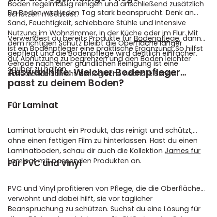
Boden regelmäßig
reinigen
und anschließend zusätzlich
Ein Boden wird jeden Tag stark beansprucht. Denk an
schützen möchtest.
Sand, Feuchtigkeit, schiebbare Stühle und intensive
Nutzung im Wohnzimmer, in der Küche oder im Flur. Mit
Verwendest du bereits Produkte für
Bodenpflege
, dann
dem richtigen Schutz bleibt die Oberfläche länger
ist ein Bodenpfleger eine praktische Ergänzung. So hilfst
gepflegt und die Bodenpflege wird deutlich einfacher.
du, Abnutzung zu begrenzen und den Boden leichter
Gerade nach einer gründlichen Reinigung ist eine
sauber zu halten.
Auswahlhilfe: Welcher Bodenpfleger
schützende Schicht der logische nächste Schritt.
passt zu deinem Boden?
Für Laminat
Laminat braucht ein Produkt, das reinigt und schützt,
ohne einen fettigen Film zu hinterlassen. Hast du einen
Laminatboden, schau dir auch die Kollektion
James für
Laminat
mit passenden Produkten an.
Für PVC und Vinyl
PVC und Vinyl profitieren von Pflege, die die Oberfläche
verwöhnt und dabei hilft, sie vor täglicher
Beanspruchung zu schützen. Suchst du eine Lösung für