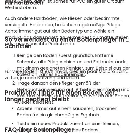
diese Böden, dann ist
James für PVC
ein guter Ort zum
Für Hartböden
Weiterstöbern.
Auch andere Hartböden, wie Fliesen oder bestimmte
versiegelte Holzböden, brauchen regelmäßige Pflege.
Achte immer gut auf den Bodentyp und wähle ein
Produkt, das dazu passt. So vermeidest du matte Stellen
So verwendest du einen Bodenpfleger in 2
oder unerwünschte Rückstände.
Schritten
Reinige den Boden zuerst gründlich. Entferne
Schmutz, alte Pflegeschichten und Fettrückstände
mit einem geeigneten Reiniger, zum Beispiel aus der
Für viele Böden ist es sinnvoll, dies ein paar Mal pro Jahr
Kollektion
James Bodenreiniger
.
zu tun, je nach Nutzung und Raum.
Trage danach den Pfleger gemäß der
Gebrauchsanweisung auf. Arbeite gleichmäßig und
Praktische Tipps für einen Boden, der
lass das Produkt gut trocknen, bevor du den Boden
länger gepflegt bleibt
wieder belastest.
Arbeite immer auf einem sauberen, trockenen
Boden für ein gleichmäßiges Ergebnis.
Teste ein neues Produkt zuerst an einer kleinen,
FAQ über Bodenpfleger
weniger sichtbaren Stelle des Bodens.