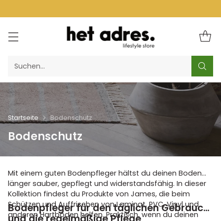
Suchen…
Startseite
Bodenschutz
Bodenschutz
Mit einem guten Bodenpfleger hältst du deinen Boden
länger sauber, gepflegt und widerstandsfähig. In dieser
Kollektion findest du Produkte von James, die beim
Schützen und Auffrischen von Laminat, PVC, Vinyl und
Bodenpfleger für den täglichen Gebrauch
anderen Hartböden helfen. Praktisch, wenn du deinen
und die regelmäßige Pflege