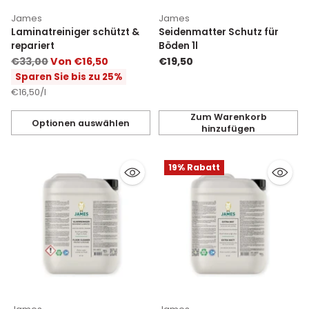
James
James
Laminatreiniger schützt &
Seidenmatter Schutz für
repariert
Böden 1l
Normaler
€33,00
Von €16,50
€19,50
Preis
Sparen Sie bis zu 25%
Stückpreis
pro
€16,50
/
l
Zum Warenkorb
Optionen auswählen
hinzufügen
Anzahl
Anzahl
19% Rabatt