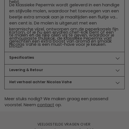
hebt.
De Klassieke Pepermix wordt geleverd in een handige
en stijlvolle molen, waardoor het toevoegen van een
beetje extra smaak aan je maaltijden een fluitje van
een cent is. De molen is uitgerust met een
keramische vijzel, ontworpen om de peperkorrels fijn
Kortom, of je nu een ervaren chef-kok bent of een
te malen en de rijke oliën vrij te geven, waardoor je
enthousiaste thuiskok, de Klassieke Pepermix van
gerechten een extra boost van aroma en smaak
Nicolas Vahé is een must-have voor je keuken.
krijgen.
Specificaties
Levering & Retour
Het verhaal achter Nicolas Vahe
Meer stuks nodig? We maken graag een passend
voorstel. Neem
contact
op.
VEELGESTELDE VRAGEN OVER