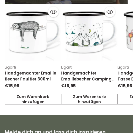
Ligarti
Ligarti
Ligarti
Handgemachter Emaille-
Handgemachter
Handge
Becher Faultier 300ml
Emaillebecher Camping
Tasse 
300ml
€15,95
€15,95
€15,95
Zum Warenkorb
Zum Warenkorb
Z
hinzufügen
hinzufügen
Anzahl
Anzahl
Anzahl
Melde dich an und lass dich inspirieren