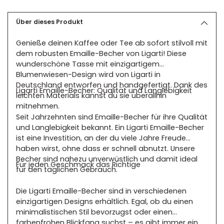
Produkt
in
den
Über dieses Produkt
Warenkorb
Genieße deinen Kaffee oder Tee ab sofort stilvoll mit
legen
dem robusten Emaille-Becher von Ligarti! Diese
wunderschöne Tasse mit einzigartigem
Blumenwiesen-Design wird von Ligarti in
Deutschland entworfen und handgefertigt. Dank des
Ligarti Emaille-Becher: Qualität und Langlebigkeit
leichten Materials kannst du sie überallhin
mitnehmen.
Seit Jahrzehnten sind Emaille-Becher für ihre Qualität
und Langlebigkeit bekannt. Ein Ligarti Emaille-Becher
ist eine Investition, an der du viele Jahre Freude
haben wirst, ohne dass er schnell abnutzt. Unsere
Becher sind nahezu unverwüstlich und damit ideal
Für jeden Geschmack das Richtige
für den täglichen Gebrauch.
Die Ligarti Emaille-Becher sind in verschiedenen
einzigartigen Designs erhältlich. Egal, ob du einen
minimalistischen Stil bevorzugst oder einen
farbenfrohen Blickfang suchst – es gibt immer ein