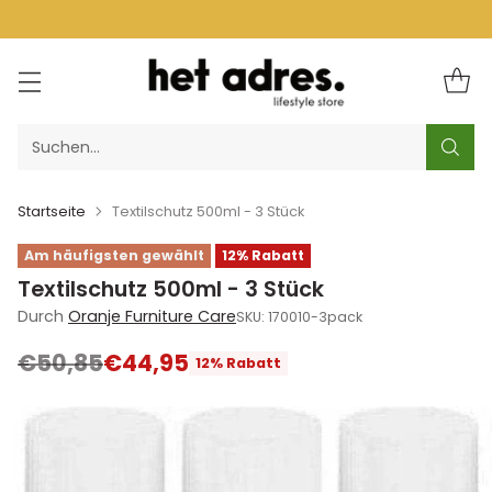
Suchen…
Startseite
Textilschutz 500ml - 3 Stück
Am häufigsten gewählt
12% Rabatt
Textilschutz 500ml - 3 Stück
Durch
Oranje Furniture Care
SKU: 170010-3pack
€50,85
€44,95
12% Rabatt
Normaler
Preis