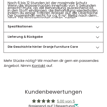
Nach 6 bis 12 Stunden ist der maximale Schutz
Wenn die Wassertropfen innerhalb von 5 Sekunden
erreicht! Prüfe, ob die Behandlung ausreichend ist,
in den Stoff eindringen, die Behandlung wiederholen.
indem du einige Tropfen Wasser auf die Oberfläche
Der Doseninhalt reicht für ca. 6 m². Bleibt nach dem
gibst. Die Wassertropfen sollten "perlen".
Trocknen ein weißer Belag zurück, diesen ausbürsten
(extreme Überdosierung vermeiden). Tiefe Flecken
Spezifikationen
im Textil mit CleanTex Fleckenspray entfernen.
Lieferung & Rückgabe
Nachbehandlung:
Das behandelte Textil regelmäßig kontrollieren und
Die Geschichte hinter Oranje Furniture Care
bei Bedarf mit Textile Protector nachbehandeln,
besonders nach einer intensiven Reinigung.
Mehr Stücke nötig? Wir machen dir gern ein passendes
Angebot. Nimm
Kontakt
auf.
Kundenbewertungen
5.00 von 5
Basierend auf 1 Bewertung