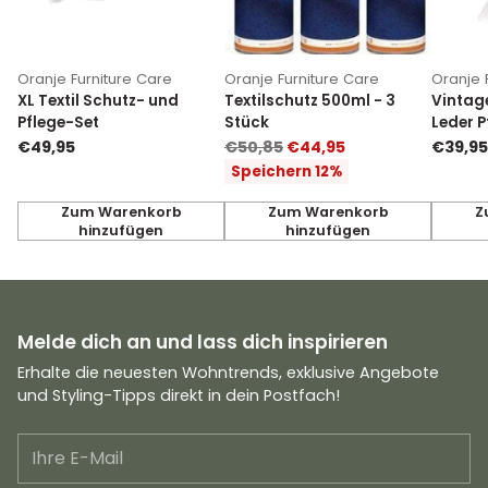
Oranje Furniture Care
Oranje Furniture Care
Oranje 
XL Textil Schutz- und
Textilschutz 500ml - 3
Vintag
Pflege-Set
Stück
Leder P
Normaler
€49,95
€50,85
€44,95
€39,95
Preis
Speichern 12%
Zum Warenkorb
Zum Warenkorb
Z
hinzufügen
hinzufügen
Anzahl
Anzahl
Anzahl
Melde dich an und lass dich inspirieren
Erhalte die neuesten Wohntrends, exklusive Angebote
und Styling-Tipps direkt in dein Postfach!
Ihre
E-