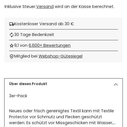
Inklusive Steuer.
Versand
wird an der Kasse berechnet.
Kostenloser Versand ab 30 €
30 Tage Bedenkzeit
9,1 von
6.600+ Bewertungen
Mitglied bei
Webshop-Gütesiegel
Produkt
in
den
Über dieses Produkt
Warenkorb
3er-Pack
legen
Neues oder frisch gereinigtes Textil kann mit Textile
Protector vor Schmutz und Flecken geschützt
werden. Es schützt vor Missgeschicken mit Wasser,