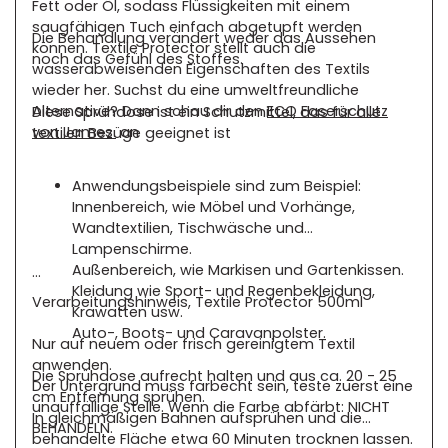
Fett oder Öl, sodass Flüssigkeiten mit einem
saugfähigen Tuch einfach abgetupft werden
Die Behandlung verändert weder das Aussehen
können. Textile Protector stellt auch die
noch das Gefühl des Stoffes.
wasserabweisenden Eigenschaften des Textils
wieder her. Suchst du eine umweltfreundliche
Alternative? Dann schau dir den
ECO Faserschutz
Diese Sprühdose ist ein Schutzmittel, das für alle
von James.
an
textilen Bezüge geeignet ist
Anwendungsbeispiele sind zum Beispiel:
Innenbereich, wie Möbel und Vorhänge,
Wandtextilien, Tischwäsche und
Lampenschirme.
Außenbereich, wie Markisen und Gartenkissen.
Kleidung wie Sport- und Regenbekleidung,
Verarbeitungshinweis, Textile Protector 500ml
Krawatten usw.
Auto-, Boots- und Caravanpolster.
Nur auf neuem oder frisch gereinigtem Textil
anwenden.
Die Sprühdose aufrecht halten und aus ca. 20 - 25
Der Untergrund muss farbecht sein, teste zuerst eine
cm Entfernung sprühen.
unauffällige Stelle. Wenn die Farbe abfärbt: NICHT
In gleichmäßigen Bahnen aufsprühen und die
BEHANDELN.
behandelte Fläche etwa 60 Minuten trocknen lassen.